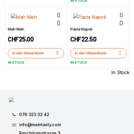
IN STOCK
Mah Meh
Pasta Napoli
CHF
25.00
CHF
22.50
In den Warenkorb
In den Warenkorb
IN STOCK
IN STOCK
In Stock
📞
076 323 32 42
✉️
info@meintasty.com
Raschärenstrasse 3