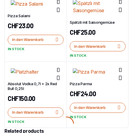
Pizza Salami
Spätzli mit Saisongemüse
CHF
23.00
CHF
25.00
In den Warenkorb
In den Warenkorb
IN STOCK
IN STOCK
Absolut Vodka 0,7l + 2x Red
Pizza Parma
Bull 0,25l
CHF
24.00
CHF
150.00
In den Warenkorb
In den Warenkorb
IN STOCK
IN STOCK
Related products