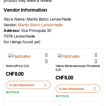
product may leave a review.
Vendor Information
Store Name:
Marito Bistro Lenzerheide
Vendor:
Marito Bistro Lenzerheide
Address:
Voa Principala 30
7078 Lenzerheide
No ratings found yet!
Smirnoff Ice 0,5l
Valser Mineralwasser Prickelnd
0,5l
CHF
8.00
CHF
6.00
In den Warenkorb
In den Warenkorb
IN STOCK
IN STOCK