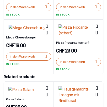
In den Warenkorb
In den Warenkorb
IN STOCK
IN STOCK
Mega Cheeseburger
Pizza Piccante (scharf)
CHF
16.00
CHF
23.00
In den Warenkorb
In den Warenkorb
IN STOCK
IN STOCK
Related products
Pizza Salami
CHF
23.00