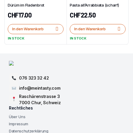
Dürüm im Fladenbrot
Pasta all’Arrabbiata (scharf)
CHF
17.00
CHF
22.50
In den Warenkorb
In den Warenkorb
IN STOCK
IN STOCK
076 323 32 42
info@meintasty.com
Raschärenstrasse 3
7000 Chur, Schweiz
Rechtliches
Über Uns
Impressum
Datenschutzerklärung