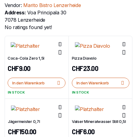
Vendor:
Marito Bistro Lenzerheide
Address:
Voa Principala 30
7078 Lenzerheide
No ratings found yet!
Coca-Cola Zero 1,5l
Pizza Diavolo
CHF
9.00
CHF
23.00
In den Warenkorb
In den Warenkorb
IN STOCK
IN STOCK
Jägermeister 0,7l
Valser Mineralwasser Still 0,5l
CHF
150.00
CHF
6.00