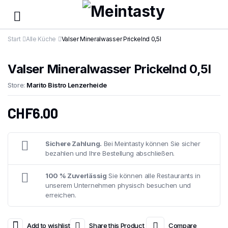
Start
Alle Küche
Valser Mineralwasser Prickelnd 0,5l
Valser Mineralwasser Prickelnd 0,5l
Store:
Marito Bistro Lenzerheide
CHF
6.00
Sichere Zahlung.
Bei Meintasty können Sie sicher
bezahlen und Ihre Bestellung abschließen.
100 % Zuverlässig
Sie können alle Restaurants in
unserem Unternehmen physisch besuchen und
erreichen.
Add to wishlist
Share this Product
Compare